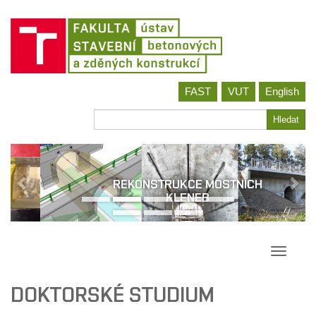
Jít
FAST
VUT
English
na
obsah
Hledat
Hledat
REKONSTRUKCE MOSTNÍCH
KLENEB
Přepína
navigac
DOKTORSKÉ STUDIUM