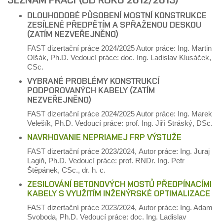
DLOUHODOBÉ PŮSOBENÍ MOSTNÍ KONSTRUKCE
ZESÍLENÉ PŘEDPĚTÍM A SPŘAŽENOU DESKOU
(ZATÍM NEZVEŘEJNĚNO)
FAST dizertační práce 2024/2025 Autor práce: Ing. Martin
Olšák, Ph.D. Vedoucí práce:
doc. Ing. Ladislav Klusáček,
CSc.
VYBRANÉ PROBLÉMY KONSTRUKCÍ
PODPOROVANÝCH KABELY (ZATÍM
NEZVEŘEJNĚNO)
FAST dizertační práce 2024/2025 Autor práce: Ing. Marek
Velešík, Ph.D. Vedoucí práce: prof. Ing. Jiří Stráský, DSc.
NAVRHOVANIE NEPRIAMEJ FRP VÝSTUŽE
FAST
dizertační práce
2023/2024,
Autor práce: Ing. Juraj
Lagiň, Ph.D.
Vedoucí práce: prof. RNDr. Ing. Petr
Štěpánek, CSc., dr. h. c.
ZESILOVÁNÍ BETONOVÝCH MOSTŮ PŘEDPÍNACÍMI
KABELY S VYUŽITÍM INŽENÝRSKÉ OPTIMALIZACE
FAST
dizertační práce
2023/2024,
Autor práce: Ing. Adam
Svoboda, Ph.D.
Vedoucí práce: doc. Ing. Ladislav