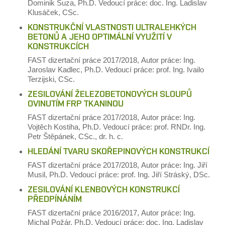
Dominik Suza, Ph.D.
Vedoucí práce: doc. Ing. Ladislav
Klusáček, CSc.
KONSTRUKČNÍ VLASTNOSTI ULTRALEHKÝCH
BETONŮ A JEHO OPTIMÁLNÍ VYUŽITÍ V
KONSTRUKCÍCH
FAST
dizertační práce
2017/2018,
Autor práce: Ing.
Jaroslav Kadlec, Ph.D.
Vedoucí práce: prof. Ing. Ivailo
Terzijski, CSc.
ZESILOVÁNÍ ŽELEZOBETONOVÝCH SLOUPŮ
OVINUTÍM FRP TKANINOU
FAST
dizertační práce
2017/2018,
Autor práce: Ing.
Vojtěch Kostiha, Ph.D.
Vedoucí práce: prof. RNDr. Ing.
Petr Štěpánek, CSc., dr. h. c.
HLEDÁNÍ TVARU SKOŘEPINOVÝCH KONSTRUKCÍ
FAST
dizertační práce
2017/2018,
Autor práce: Ing. Jiří
Musil, Ph.D.
Vedoucí práce: prof. Ing. Jiří Stráský, DSc.
ZESILOVÁNÍ KLENBOVÝCH KONSTRUKCÍ
PŘEDPÍNÁNÍM
FAST
dizertační práce
2016/2017,
Autor práce: Ing.
Michal Požár, Ph.D.
Vedoucí práce: doc. Ing. Ladislav