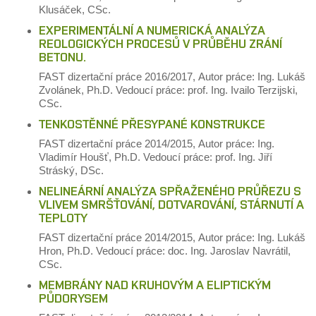
Klusáček, CSc.
EXPERIMENTÁLNÍ A NUMERICKÁ ANALÝZA
REOLOGICKÝCH PROCESŮ V PRŮBĚHU ZRÁNÍ
BETONU.
FAST
dizertační práce
2016/2017,
Autor práce: Ing. Lukáš
Zvolánek, Ph.D.
Vedoucí práce: prof. Ing. Ivailo Terzijski,
CSc.
TENKOSTĚNNÉ PŘESYPANÉ KONSTRUKCE
FAST
dizertační práce
2014/2015,
Autor práce: Ing.
Vladimír Houšť, Ph.D.
Vedoucí práce: prof. Ing. Jiří
Stráský, DSc.
NELINEÁRNÍ ANALÝZA SPŘAŽENÉHO PRŮŘEZU S
VLIVEM SMRŠŤOVÁNÍ, DOTVAROVÁNÍ, STÁRNUTÍ A
TEPLOTY
FAST
dizertační práce
2014/2015,
Autor práce: Ing. Lukáš
Hron, Ph.D.
Vedoucí práce: doc. Ing. Jaroslav Navrátil,
CSc.
MEMBRÁNY NAD KRUHOVÝM A ELIPTICKÝM
PŮDORYSEM