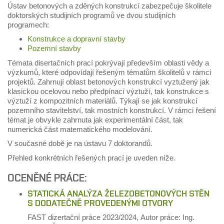
Ústav betonových a zděných konstrukcí zabezpečuje školitele
doktorských studijních programů ve dvou studijních
programech:
Konstrukce a dopravní stavby
Pozemní stavby
Témata disertačních prací pokrývají především oblasti vědy a
výzkumů, které odpovídají řešeným tématům školitelů v rámci
projektů. Zahrnují oblast betonových konstrukcí vyztužený jak
klasickou ocelovou nebo předpínací výztuží, tak konstrukce s
výztuží z kompozitních materiálů. Týkají se jak konstrukcí
pozemního stavitelství, tak mostních konstrukcí. V rámci řešení
témat je obvykle zahrnuta jak experimentální část, tak
numerická část matematického modelování.
V současné době je na ústavu 7 doktorandů.
Přehled konkrétních řešených prací je uveden níže.
OCENĚNÉ PRÁCE:
STATICKÁ ANALÝZA ŽELEZOBETONOVÝCH STĚN
S DODATEČNĚ PROVEDENÝMI OTVORY
FAST
dizertační práce
2023/2024,
Autor práce: Ing.