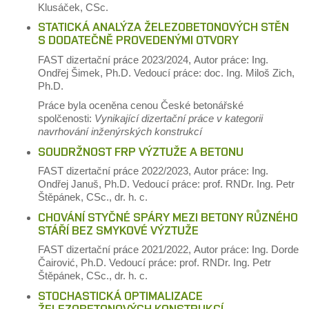
Klusáček, CSc.
STATICKÁ ANALÝZA ŽELEZOBETONOVÝCH STĚN
S DODATEČNĚ PROVEDENÝMI OTVORY
FAST
dizertační práce
2023/2024,
Autor práce: Ing.
Ondřej Šimek, Ph.D.
Vedoucí práce: doc. Ing. Miloš Zich,
Ph.D.
Práce byla oceněna cenou České betonářské
spolčenosti:
Vynikající dizertační práce v kategorii
navrhování inženýrských konstrukcí
SOUDRŽNOST FRP VÝZTUŽE A BETONU
FAST
dizertační práce
2022/2023,
Autor práce: Ing.
Ondřej Januš, Ph.D.
Vedoucí práce: prof. RNDr. Ing. Petr
Štěpánek, CSc., dr. h. c.
CHOVÁNÍ STYČNÉ SPÁRY MEZI BETONY RŮZNÉHO
STÁŘÍ BEZ SMYKOVÉ VÝZTUŽE
FAST
dizertační práce
2021/2022,
Autor práce: Ing. Dorde
Čairović, Ph.D.
Vedoucí práce: prof. RNDr. Ing. Petr
Štěpánek, CSc., dr. h. c.
STOCHASTICKÁ OPTIMALIZACE
ŽELEZOBETONOVÝCH KONSTRUKCÍ