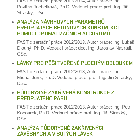
FAST
dizertační práce
2013/2014,
Autor práce: Ing.
Pavlína Juchelková, Ph.D.
Vedoucí práce: prof. Ing. Jiří
Stráský, DSc.
ANALÝZA NÁVRHOVÝCH PARAMETRŮ
PŘEDPJATÝCH BETONOVÝCH KONSTRUKCÍ
POMOCÍ OPTIMALIZAČNÍCH ALGORITMŮ
FAST
dizertační práce
2012/2013,
Autor práce: Ing. Lukáš
Dlouhý, Ph.D.
Vedoucí práce: doc. Ing. Jaroslav Navrátil,
CSc.
LÁVKY PRO PĚŠÍ TVOŘENÉ PLOCHÝM OBLOUKEM
FAST
dizertační práce
2012/2013,
Autor práce: Ing.
Michal Jurík, Ph.D.
Vedoucí práce: prof. Ing. Jiří Stráský,
DSc.
PŮDORYSNĚ ZAKŘIVENÁ KONSTRUKCE Z
PŘEDPJATÉHO PÁSU.
FAST
dizertační práce
2012/2013,
Autor práce: Ing. Petr
Kocourek, Ph.D.
Vedoucí práce: prof. Ing. Jiří Stráský,
DSc.
ANALÝZA PŮDORYSNĚ ZAKŘIVENÝCH
ZÁVĚSNÝCH A VISUTÝCH LÁVEK