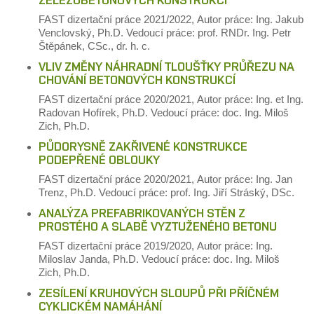
FAST
dizertační práce
2021/2022,
Autor práce: Ing. Jakub
Venclovský, Ph.D.
Vedoucí práce: prof. RNDr. Ing. Petr
Štěpánek, CSc., dr. h. c.
VLIV ZMĚNY NÁHRADNÍ TLOUŠŤKY PRŮŘEZU NA
CHOVÁNÍ BETONOVÝCH KONSTRUKCÍ
FAST
dizertační práce
2020/2021,
Autor práce: Ing. et Ing.
Radovan Hofírek, Ph.D.
Vedoucí práce: doc. Ing. Miloš
Zich, Ph.D.
PŮDORYSNĚ ZAKŘIVENÉ KONSTRUKCE
PODEPŘENÉ OBLOUKY
FAST
dizertační práce
2020/2021,
Autor práce: Ing. Jan
Trenz, Ph.D.
Vedoucí práce: prof. Ing. Jiří Stráský, DSc.
ANALÝZA PREFABRIKOVANÝCH STĚN Z
PROSTÉHO A SLABĚ VYZTUŽENÉHO BETONU
FAST
dizertační práce
2019/2020,
Autor práce: Ing.
Miloslav Janda, Ph.D.
Vedoucí práce: doc. Ing. Miloš
Zich, Ph.D.
ZESÍLENÍ KRUHOVÝCH SLOUPŮ PŘI PŘÍČNÉM
CYKLICKÉM NAMÁHÁNÍ