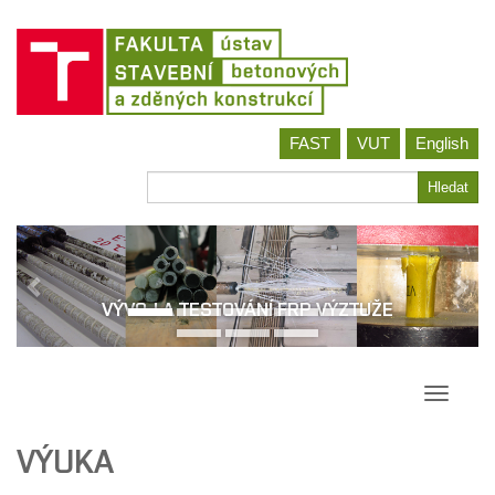
Jít
FAST
VUT
English
na
obsah
Hledat
Hledat
VÝVOJ A TESTOVÁNÍ FRP VÝZTUŽE
Přepína
navigac
VÝUKA