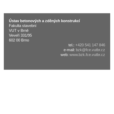
Ústav betonových a zděných konstrukcí
Fakulta stavební
VUT v Brně
Veveří 331/95
602 00 Brno
tel.:
+420 541 147 846
e-mail:
bzk@fce.vutbr.cz
web:
www.bzk.fce.vutbr.cz