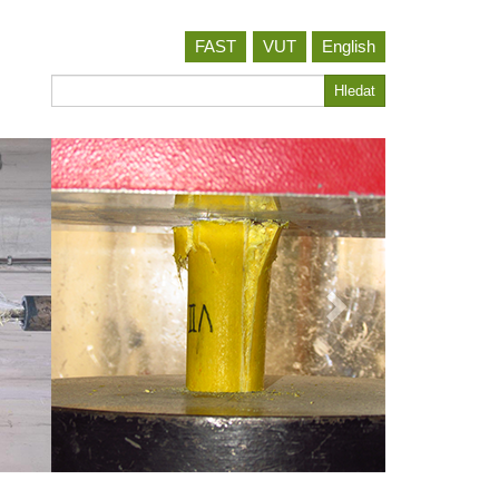
FAST
VUT
English
Hledat
Hledat
 KLENEB