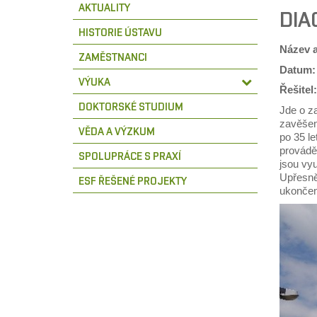
AKTUALITY
DIA
HISTORIE ÚSTAVU
Název a
ZAMĚSTNANCI
Datu
VÝUKA
Řešite
DOKTORSKÉ STUDIUM
Jde o z
zavěšené
VĚDA A VÝZKUM
po 35 l
provádě
SPOLUPRÁCE S PRAXÍ
jsou vy
Upřesně
ESF ŘEŠENÉ PROJEKTY
ukončen