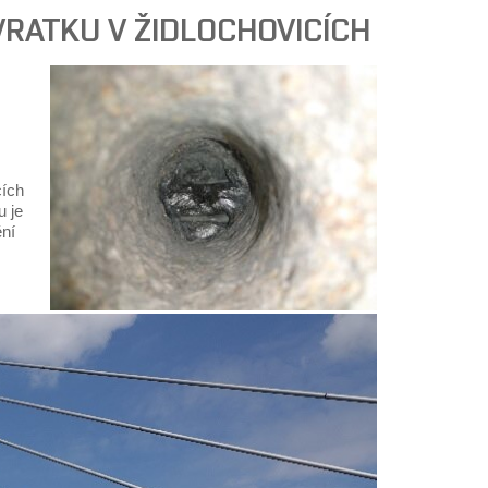
VRATKU V ŽIDLOCHOVICÍCH
cích
u je
ění