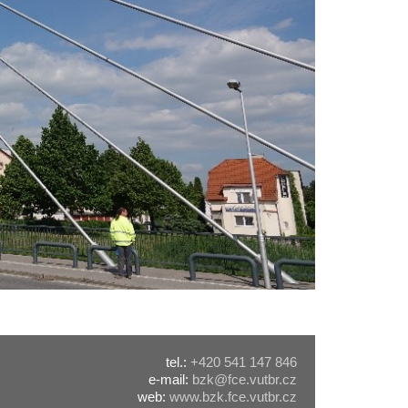
tel.:
+420 541 147 846
e-mail:
bzk@fce.vutbr.cz
web:
www.bzk.fce.vutbr.cz