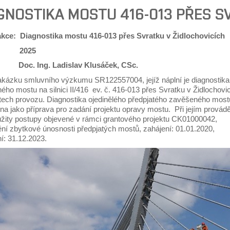
GNOSTIKA MOSTU 416-013 PŘES S
kce: Diagnostika mostu 416-013 přes Svratku v Židlochovicích
m: 2025
l: Doc. Ing. Ladislav Klusáček, CSc.
akázku smluvního výzkumu SR122557004, jejíž náplní je diagnostika
ho mostu na silnici II/416 ev. č. 416-013 přes Svratku v Židlochovi
etech provozu. Diagnostika ojedinělého předpjatého zavěšeného most
na jako příprava pro zadání projektu opravy mostu. Při jejím provád
užity postupy objevené v rámci grantového projektu CK01000042,
ní zbytkové únosnosti předpjatých mostů, zahájení: 01.01.2020,
í: 31.12.2023.