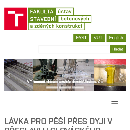
Jít
FAST
VUT
English
na
obsah
Hledat
Hledat
VÝVOJ A TESTOVÁNÍ FRP VÝZTUŽE
Přepína
navigac
LÁVKA PRO PĚŠÍ PŘES DYJI V