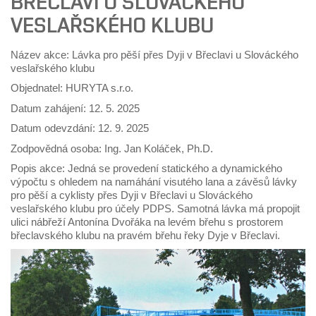
BŘECLAVI U SLOVÁCKÉHO
VESLAŘSKÉHO KLUBU
Název akce: Lávka pro pěší přes Dyji v Břeclavi u Slováckého
veslařského klubu
Objednatel: HURYTA s.r.o.
Datum zahájení: 12. 5. 2025
Datum odevzdání: 12. 9. 2025
Zodpovědná osoba: Ing. Jan Koláček, Ph.D.
Popis akce: Jedná se provedení statického a dynamického
výpočtu s ohledem na namáhání visutého lana a závěsů lávky
pro pěší a cyklisty přes Dyji v Břeclavi u Slováckého
veslařského klubu pro účely PDPS. Samotná lávka má propojit
ulici nábřeží Antonína Dvořáka na levém břehu s prostorem
břeclavského klubu na pravém břehu řeky Dyje v Břeclavi.