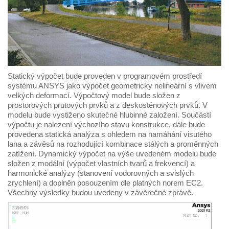
Statický výpočet bude proveden v programovém prostředí
systému ANSYS jako výpočet geometricky nelineární s vlivem
velkých deformací. Výpočtový model bude složen z
prostorových prutových prvků a z deskostěnových prvků. V
modelu bude vystiženo skutečné hlubinné založení. Součástí
výpočtu je nalezení výchozího stavu konstrukce, dále bude
provedena statická analýza s ohledem na namáhání visutého
lana a závěsů na rozhodující kombinace stálých a proměnných
zatížení. Dynamický výpočet na výše uvedeném modelu bude
složen z modální (výpočet vlastních tvarů a frekvencí) a
harmonické analýzy (stanovení vodorovných a svislých
zrychlení) a doplněn posouzením dle platných norem EC2.
Všechny výsledky budou uvedeny v závěrečné zprávě.