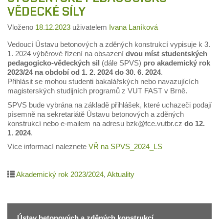
VĚDECKÉ SÍLY
Vloženo
18.12.2023
uživatelem
Ivana Laníková
Vedoucí Ústavu betonových a zděných konstrukcí vypisuje k 3.
1. 2024 výběrové řízení na obsazení
dvou míst studentských
pedagogicko-vědeckých sil
(dále SPVS)
pro akademický rok
2023/24 na období od 1. 2. 2024 do 30. 6. 2024
.
Přihlásit se mohou studenti bakalářských nebo navazujících
magisterských studijních programů z VUT FAST v Brně.
SPVS bude vybrána na základě přihlášek, které uchazeči podají
písemně na sekretariátě Ústavu betonových a zděných
konstrukcí nebo e-mailem na adresu bzk@fce.vutbr.cz
do 12.
1. 2024
.
Více informací naleznete
VŘ na SPVS_2024_LS
Akademický rok 2023/2024
,
Aktuality
Ústav betonových a zděných konstrukcí