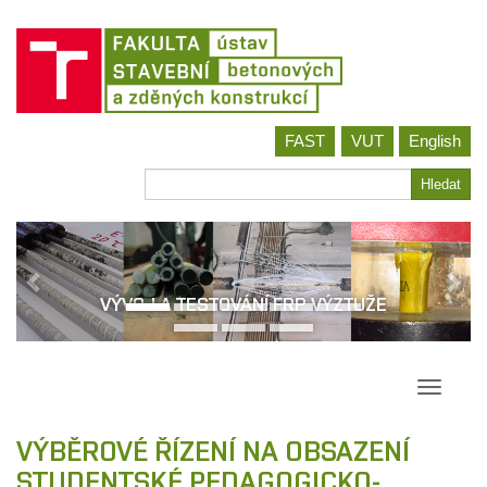
Jít
FAST
VUT
English
na
obsah
Hledat
Hledat
VÝVOJ A TESTOVÁNÍ FRP VÝZTUŽE
Přepína
navigac
VÝBĚROVÉ ŘÍZENÍ NA OBSAZENÍ
STUDENTSKÉ PEDAGOGICKO-