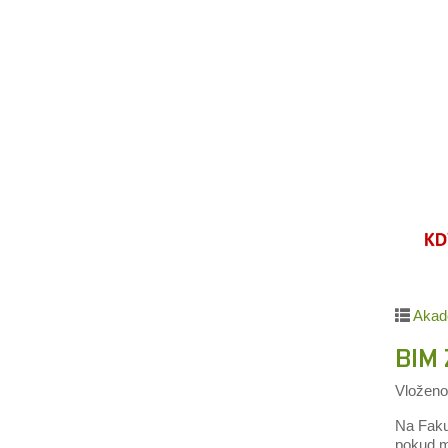
Akad
BIM
Vložen
Na Faku
pokud m