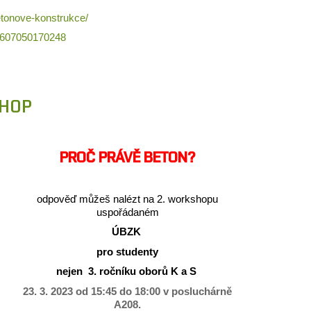
betonove-konstrukce/
6607050170248
SHOP
PROČ PRÁVĚ BETON?
odpověď můžeš nalézt na 2. workshopu
uspořádaném
ÚBZK
pro studenty
nejen 3. ročníku oborů K a S
23. 3. 2023 od 15:45 do 18:00 v posluchárně
A208.