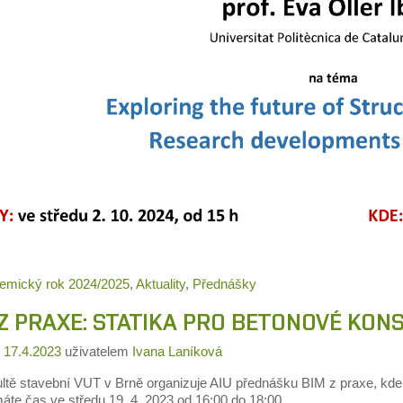
emický rok 2024/2025
,
Aktuality
,
Přednášky
 Z PRAXE: STATIKA PRO BETONOVÉ KON
o
17.4.2023
uživatelem
Ivana Laníková
ltě stavební VUT v Brně organizuje AIU přednášku BIM z praxe, kde j
áte čas ve středu 19. 4. 2023 od 16:00 do 18:00.