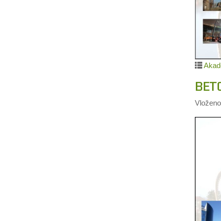
Akad
BET
Vložen