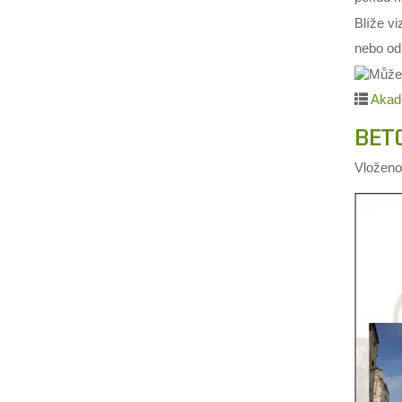
Blíže vi
nebo od
Akad
BET
Vložen