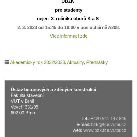
ÚBZK
pro studenty
nejen 3. ročníku oborů K a S
2. 3. 2023 od 15:45 do 18:00 v posluchárně A208.
Více informací zde
Akademický rok 2022/2023
,
Aktuality
,
Přednášky
Ústav betonových a zděných konstrukcí
Fakulta stavební
VUT v Brně
Veveří 331/95
602 00 Brno
tel.:
+420 541 147 846
e-mail:
bzk@fce.vutbr.cz
web:
www.bzk.fce.vutbr.cz