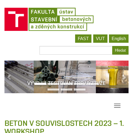
Jít
FAST
VUT
English
na
obsah
Hledat
Hledat
VÝVOJ A TESTOVÁNÍ FRP VÝZTUŽE
Přepína
navigac
BETON V SOUVISLOSTECH 2023 – 1.
WORKSHOP