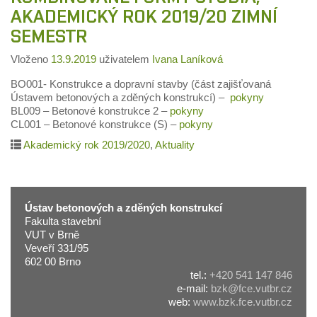
AKADEMICKÝ ROK 2019/20 ZIMNÍ
SEMESTR
Vloženo
13.9.2019
uživatelem
Ivana Laníková
BO001- Konstrukce a dopravní stavby (část zajišťovaná
Ústavem betonových a zděných konstrukcí) –
pokyny
BL009 – Betonové konstrukce 2 –
pokyny
CL001 – Betonové konstrukce (S) –
pokyny
Akademický rok 2019/2020
,
Aktuality
Ústav betonových a zděných konstrukcí
Fakulta stavební
VUT v Brně
Veveří 331/95
602 00 Brno
tel.:
+420 541 147 846
e-mail:
bzk@fce.vutbr.cz
web:
www.bzk.fce.vutbr.cz