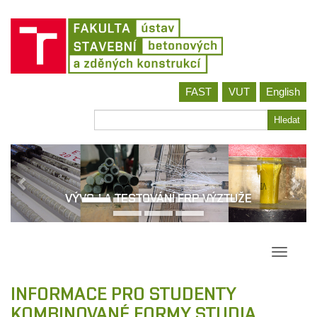
Jít
FAST
VUT
English
na
obsah
Hledat
Hledat
VÝVOJ A TESTOVÁNÍ FRP VÝZTUŽE
Přepína
navigac
INFORMACE PRO STUDENTY
KOMBINOVANÉ FORMY STUDIA,