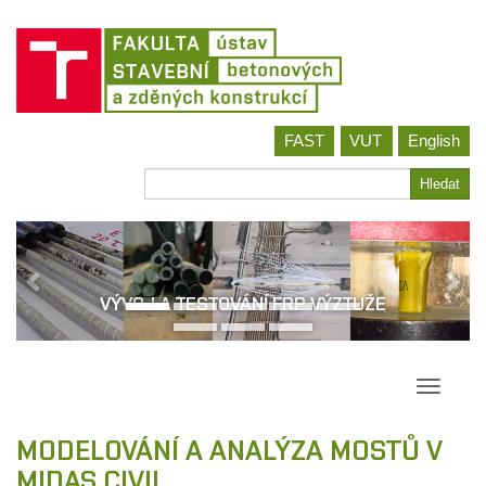
Jít
FAST
VUT
English
na
obsah
Hledat
Hledat
VÝVOJ A TESTOVÁNÍ FRP VÝZTUŽE
Přepína
navigac
MODELOVÁNÍ A ANALÝZA MOSTŮ V
MIDAS CIVIL