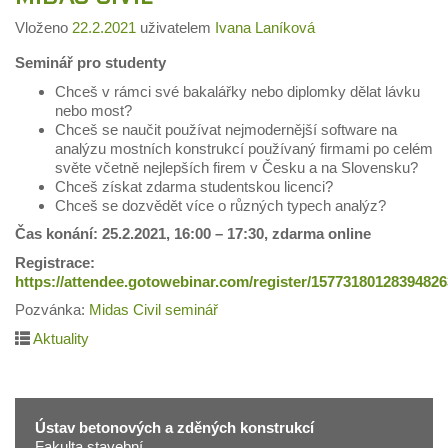
Vloženo
22.2.2021
uživatelem
Ivana Laníková
Seminář pro studenty
Chceš v rámci své bakalářky nebo diplomky dělat lávku
nebo most?
Chceš se naučit používat nejmodernější software na
analýzu mostních konstrukcí používaný firmami po celém
světe včetně nejlepších firem v Česku a na Slovensku?
Chceš získat zdarma studentskou licenci?
Chceš se dozvědět více o různých typech analýz?
Čas konání: 25.2.2021, 16:00 – 17:30, zdarma online
Registrace:
https://attendee.gotowebinar.com/register/1577318012839482
Pozvánka:
Midas Civil seminář
Aktuality
Ústav betonových a zděných konstrukcí
Fakulta stavební