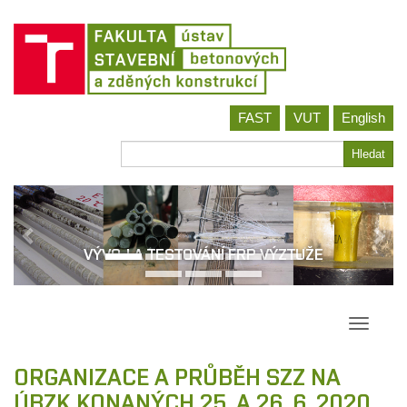
Jít
FAST
VUT
English
na
obsah
Hledat
Hledat
VÝVOJ A TESTOVÁNÍ FRP VÝZTUŽE
Přepína
navigac
ORGANIZACE A PRŮBĚH SZZ NA
ÚBZK KONANÝCH 25. A 26. 6. 2020