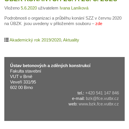
Vloženo
5.6.2020
uživatelem
Ivana Laníková
Podrobnosti o organizaci a průběhu konání SZZ v červnu 2020
na ÚBZK jsou uvedeny v přiloženém souboru –
zde
Akademický rok 2019/2020
,
Aktuality
Ústav betonových a zděných konstrukcí
Fakulta stavební
VUT v Brně
Veveří 331/95
602 00 Brno
tel.:
+420 541 147 846
e-mail:
bzk@fce.vutbr.cz
web:
www.bzk.fce.vutbr.cz