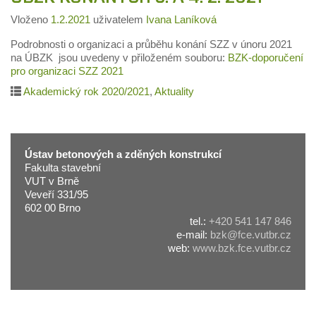
Vloženo
1.2.2021
uživatelem
Ivana Laníková
Podrobnosti o organizaci a průběhu konání SZZ v únoru 2021
na ÚBZK jsou uvedeny v přiloženém souboru:
BZK-doporučení
pro organizaci SZZ 2021
Akademický rok 2020/2021
,
Aktuality
Ústav betonových a zděných konstrukcí
Fakulta stavební
VUT v Brně
Veveří 331/95
602 00 Brno
tel.:
+420 541 147 846
e-mail:
bzk@fce.vutbr.cz
web:
www.bzk.fce.vutbr.cz