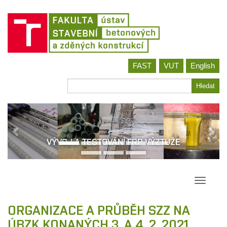
Jít
FAST
VUT
English
na
obsah
Hledat
Hledat
VÝVOJ A TESTOVÁNÍ FRP VÝZTUŽE
Přepína
navigac
ORGANIZACE A PRŮBĚH SZZ NA
ÚBZK KONANÝCH 3. A 4. 2. 2021