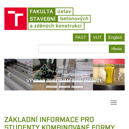
Jít
FAST
VUT
English
na
obsah
Hledat
Hledat
VÝVOJ A TESTOVÁNÍ FRP VÝZTUŽE
Přepína
navigac
ZÁKLADNÍ INFORMACE PRO
STUDENTY KOMBINOVANÉ FORMY