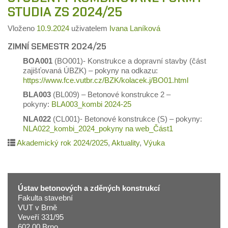
STUDIA ZS 2024/25
Vloženo
10.9.2024
uživatelem
Ivana Laníková
ZIMNÍ SEMESTR 2024/25
BOA001
(BO001)- Konstrukce a dopravní stavby (část
zajišťovaná ÚBZK) – pokyny na odkazu:
https://www.fce.vutbr.cz/BZK/kolacek.j/BO01.html
BLA003
(BL009) – Betonové konstrukce 2 –
pokyny:
BLA003_kombi 2024-25
NLA022
(CL001)- Betonové konstrukce (S) – pokyny:
NLA022_kombi_2024_pokyny na web_Část1
Akademický rok 2024/2025
,
Aktuality
,
Výuka
Ústav betonových a zděných konstrukcí
Fakulta stavební
VUT v Brně
Veveří 331/95
602 00 Brno