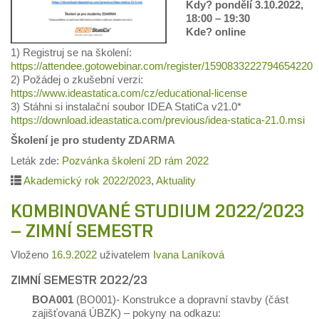
Kdy? pondělí 3.10.2022,
18:00 – 19:30
Kde? online
1) Registruj se na školení:
https://attendee.gotowebinar.com/register/1590833222794654220
2) Požádej o zkušební verzi:
https://www.ideastatica.com/cz/educational-license
3) Stáhni si instalační soubor IDEA StatiCa v21.0*
https://download.ideastatica.com/previous/idea-statica-21.0.msi
Školení je pro studenty ZDARMA
Leták zde:
Pozvánka školení 2D rám 2022
Akademický rok 2022/2023
,
Aktuality
KOMBINOVANÉ STUDIUM 2022/2023
– ZIMNÍ SEMESTR
Vloženo
16.9.2022
uživatelem
Ivana Laníková
ZIMNÍ SEMESTR 2022/23
BOA001
(BO001)- Konstrukce a dopravní stavby (část
zajišťovaná ÚBZK) – pokyny na odkazu: