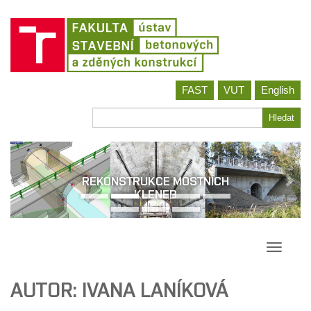
Jít
FAST
VUT
English
na
obsah
Hledat
Hledat
REKONSTRUKCE MOSTNÍCH
KLENEB
Přepína
navigac
AUTOR:
IVANA LANÍKOVÁ