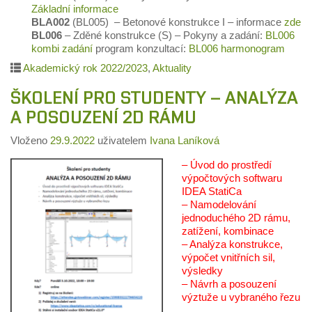
Základní informace
BLA002
(BL005) – Betonové konstrukce I – informace
zde
BL006
– Zděné konstrukce (S) – Pokyny a zadání:
BL006
kombi zadání
program konzultací:
BL006 harmonogram
Akademický rok 2022/2023
,
Aktuality
ŠKOLENÍ PRO STUDENTY – ANALÝZA
A POSOUZENÍ 2D RÁMU
Vloženo
29.9.2022
uživatelem
Ivana Laníková
– Úvod do prostředí
výpočtových softwaru
IDEA StatiCa
– Namodelování
jednoduchého 2D rámu,
zatížení, kombinace
– Analýza konstrukce,
výpočet vnitřních sil,
výsledky
– Návrh a posouzení
výztuže u vybraného řezu