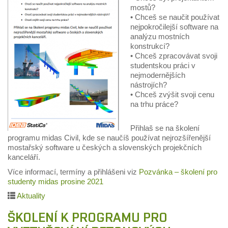
mostů?
•
Chceš se naučit používat
nej
pokročilejší
software na
analýzu mostních
konstrukcí?
•
Chceš
zpracovávat svoji
studentskou práci v
nejmodernějších
nástrojích?
•
Chceš zvýšit svoji cenu
na trhu práce?
Přihlaš
se na školení
programu midas Civil, kde se naučíš používat
nejrozšířenější
mostařský software u českých a slovenských
projekčních
kanceláří.
Více informací, termíny a přihlášeni viz
Pozvánka – školení pro
studenty midas prosine 2021
Aktuality
ŠKOLENÍ K PROGRAMU PRO