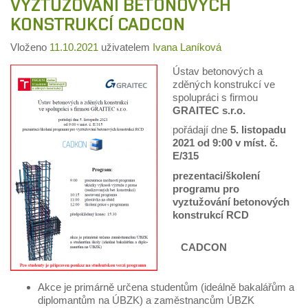
VYZTUŽOVÁNÍ BETONOVÝCH
KONSTRUKCÍ CADCON
Vloženo
11.10.2021
uživatelem
Ivana Laníková
Ústav betonových a
zděných konstrukcí ve
spolupráci s firmou
GRAITEC s.r.o.
pořádají dne
5. listopadu
2021 od 9:00 v míst. č.
E/315
prezentaci/školení
programu pro
vyztužování betonových
konstrukcí RCD
CADCON
Akce je primárně určena studentům (ideálně bakalářům a
diplomantům na ÚBZK) a zaměstnancům ÚBZK