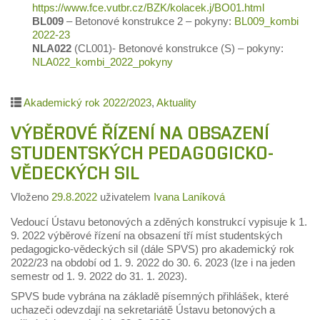
https://www.fce.vutbr.cz/BZK/kolacek.j/BO01.html
BL009
– Betonové konstrukce 2 – pokyny:
BL009_kombi
2022-23
NLA022
(CL001)- Betonové konstrukce (S) – pokyny:
NLA022_kombi_2022_pokyny
Akademický rok 2022/2023
,
Aktuality
VÝBĚROVÉ ŘÍZENÍ NA OBSAZENÍ
STUDENTSKÝCH PEDAGOGICKO-
VĚDECKÝCH SIL
Vloženo
29.8.2022
uživatelem
Ivana Laníková
Vedoucí Ústavu betonových a zděných konstrukcí vypisuje k 1.
9. 2022 výběrové řízení na obsazení tří míst studentských
pedagogicko-vědeckých sil (dále SPVS) pro akademický rok
2022/23 na období od 1. 9. 2022 do 30. 6. 2023 (lze i na jeden
semestr od 1. 9. 2022 do 31. 1. 2023).
SPVS bude vybrána na základě písemných přihlášek, které
uchazeči odevzdají na sekretariátě Ústavu betonových a