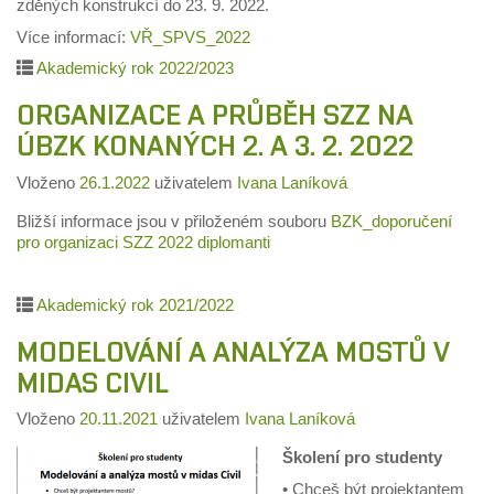
zděných konstrukcí do 23. 9. 2022.
Více informací:
VŘ_SPVS_2022
Akademický rok 2022/2023
ORGANIZACE A PRŮBĚH SZZ NA
ÚBZK KONANÝCH 2. A 3. 2. 2022
Vloženo
26.1.2022
uživatelem
Ivana Laníková
Bližší informace jsou v přiloženém souboru
BZK_doporučení
pro organizaci SZZ 2022 diplomanti
Akademický rok 2021/2022
MODELOVÁNÍ A ANALÝZA MOSTŮ V
MIDAS CIVIL
Vloženo
20.11.2021
uživatelem
Ivana Laníková
Školení pro studenty
•
Chceš být projektantem