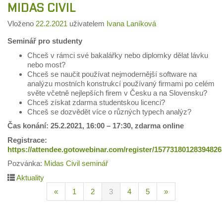
MIDAS CIVIL
Vloženo
22.2.2021
uživatelem
Ivana Laníková
Seminář pro studenty
Chceš v rámci své bakalářky nebo diplomky dělat lávku
nebo most?
Chceš se naučit používat nejmodernější software na
analýzu mostních konstrukcí používaný firmami po celém
světe včetně nejlepších firem v Česku a na Slovensku?
Chceš získat zdarma studentskou licenci?
Chceš se dozvědět více o různých typech analýz?
Čas konání: 25.2.2021, 16:00 – 17:30, zdarma online
Registrace:
https://attendee.gotowebinar.com/register/1577318012839482
Pozvánka:
Midas Civil seminář
Aktuality
«
1
2
3
4
5
»