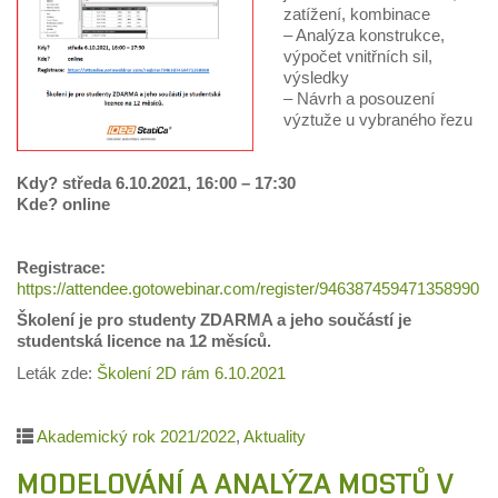
zatížení, kombinace
– Analýza konstrukce,
výpočet vnitřních sil,
výsledky
– Návrh a posouzení
výztuže u vybraného řezu
Kdy? středa 6.10.2021, 16:00 – 17:30
Kde? online
Registrace:
https://attendee.gotowebinar.com/register/946387459471358990
Školení je pro studenty ZDARMA a jeho součástí je
studentská licence na 12 měsíců.
Leták zde:
Školení 2D rám 6.10.2021
Akademický rok 2021/2022
,
Aktuality
MODELOVÁNÍ A ANALÝZA MOSTŮ V